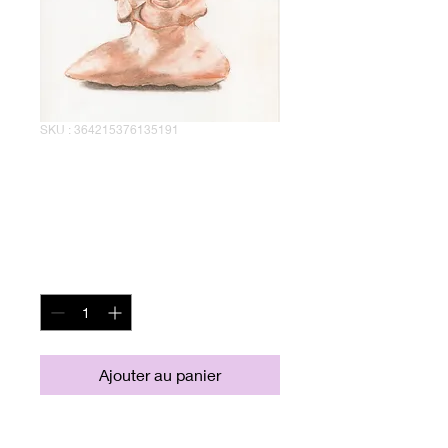
SKU : 364215376135191
Statut à la
sanguine
Prix
30,00 €
Quantité
*
Ajouter au panier
Reprodution